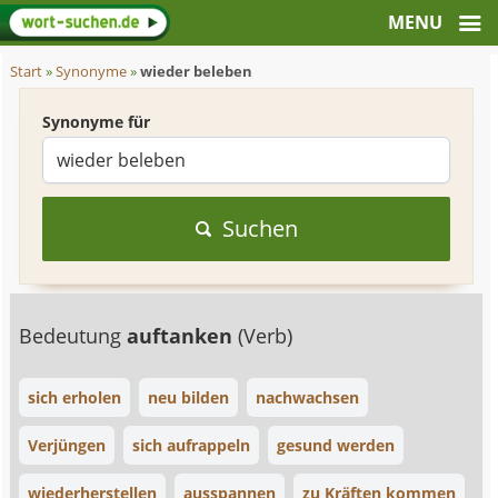
Start
»
Synonyme
»
wieder beleben
Synonyme für
Suchen
Bedeutung
auftanken
(Verb)
sich erholen
neu bilden
nachwachsen
Verjüngen
sich aufrappeln
gesund werden
wiederherstellen
ausspannen
zu Kräften kommen