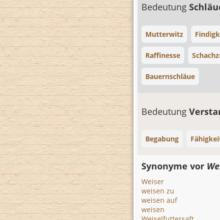
Bedeutung
Schlä
Mutterwitz
Findigk
Raffinesse
Schachz
Bauernschläue
Bedeutung
Verst
Begabung
Fähigkei
Synonyme vor
We
Weiser
weisen zu
weisen auf
weisen
Weiselfuttersaft