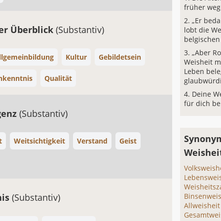
früher weg
„Er beda
ger Überblick
(Substantiv)
lobt die We
belgischen 
„Aber Ro
llgemeinbildung
Kultur
Gebildetsein
Weisheit m
Leben bele
hkenntnis
Qualität
glaubwürdi
Deine We
für dich be
igenz
(Substantiv)
Synonym
t
Weitsichtigkeit
Verstand
Geist
Weishei
Volksweish
Lebensweis
Weisheits
nis
(Substantiv)
Binsenweis
Allweisheit
Gesamtwei