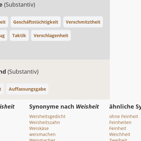
ue
(Substantiv)
eit
Geschäftstüchtigkeit
Verschmitztheit
ug
Taktik
Verschlagenheit
and
(Substantiv)
t
Auffassungsgabe
isheit
Synonyme nach
Weisheit
ähnliche 
Weisheitsgedicht
ohne Feinheit
Weisheitszahn
Feinheiten
Weiskäse
Feinheit
weismachen
Weichheit
Weismacher
Zweiheit