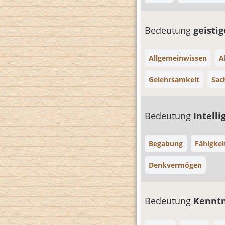
Bedeutung
geisti
Allgemeinwissen
A
Gelehrsamkeit
Sac
Bedeutung
Intell
Begabung
Fähigkei
Denkvermögen
Bedeutung
Kennt