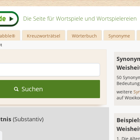
Die Seite für Wortspiele und Wortspielereien
rabble®
Kreuzworträtsel
Wörterbuch
Synonyme
t
Synonym
Weishei
50 Synonym
Bedeutung
Suchen
weitere
Sy
auf Woxiko
tnis
(Substantiv)
Beispiel
Weishei
Die Alte