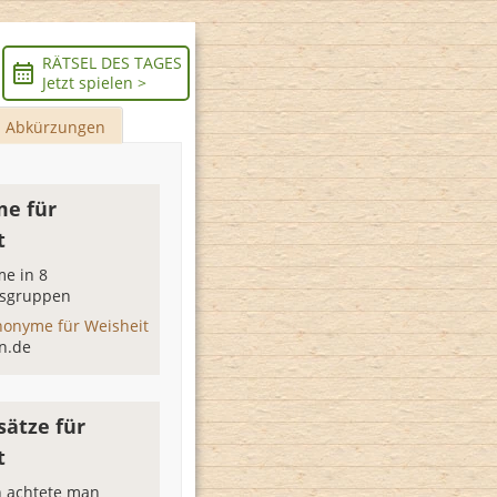
RÄTSEL DES TAGES
Jetzt spielen >
Abkürzungen
e für
t
e in 8
sgruppen
nonyme für Weisheit
n.de
sätze für
t
n achtete man