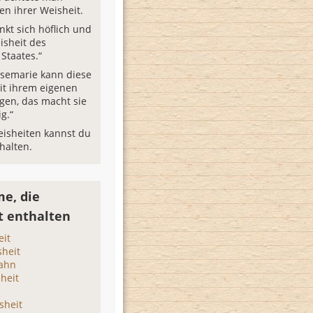
en ihrer Weisheit.
nkt sich höflich und
isheit des
Staates.“
semarie kann diese
it ihrem eigenen
gen, das macht sie
g.“
isheiten kannst du
halten.
e, die
t enthalten
eit
heit
zahn
heit
sheit