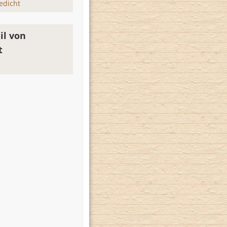
edicht
il von
t