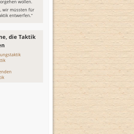
vorgehen wollen.
e, wir müssten für
aktik entwerfen.“
e, die Taktik
en
ungstaktik
tik
wenden
tik