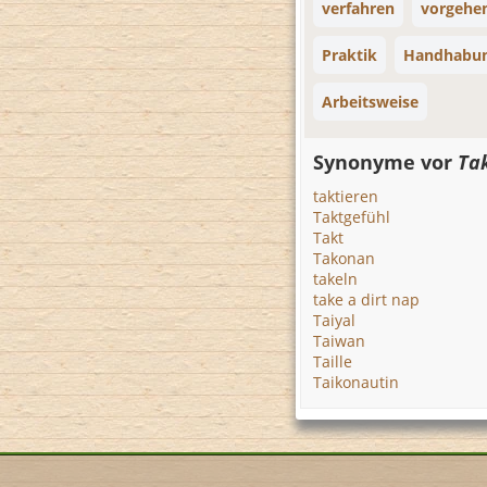
verfahren
vorgehe
Praktik
Handhabu
Arbeitsweise
Synonyme vor
Tak
taktieren
Taktgefühl
Takt
Takonan
takeln
take a dirt nap
Taiyal
Taiwan
Taille
Taikonautin