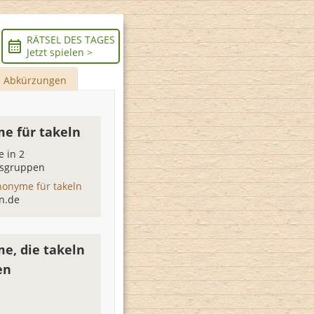
RÄTSEL DES TAGES
Jetzt spielen >
Abkürzungen
e für takeln
 in 2
sgruppen
nonyme für takeln
n.de
e, die takeln
en