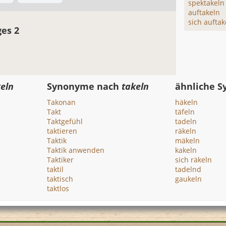
spektakeln
auftakeln
sich auftak
ges 2
eln
Synonyme nach
takeln
ähnliche 
Takonan
häkeln
Takt
täfeln
Taktgefühl
tadeln
taktieren
räkeln
Taktik
mäkeln
Taktik anwenden
kakeln
Taktiker
sich räkeln
taktil
tadelnd
taktisch
gaukeln
taktlos