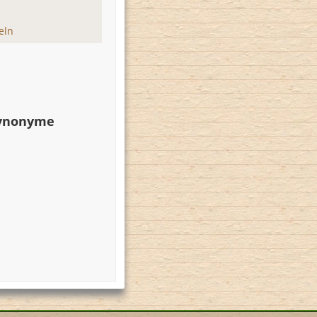
eln
Synonyme