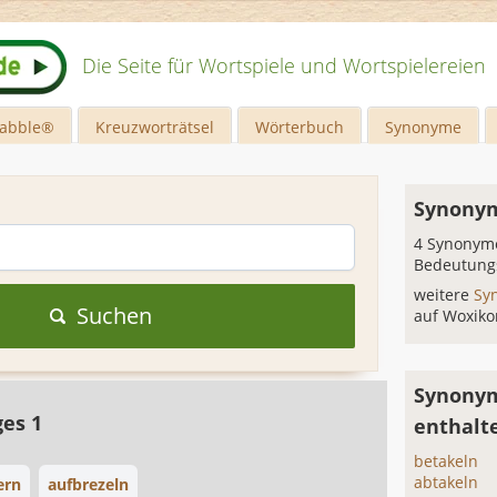
Die Seite für Wortspiele und Wortspielereien
rabble®
Kreuzworträtsel
Wörterbuch
Synonyme
Synonym
4 Synonyme
Bedeutung
weitere
Sy
Suchen
auf Woxiko
Synonym
ges 1
enthalt
betakeln
abtakeln
ern
aufbrezeln