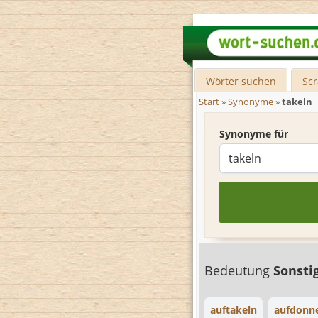
Wörter suchen
Sc
Start
»
Synonyme
»
takeln
Synonyme für
Bedeutung
Sonsti
auftakeln
aufdonn