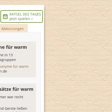
RÄTSEL DES TAGES
Jetzt spielen >
Abkürzungen
me für warm
e in 13
sgruppen
nonyme für warm
n.de
lsätze für warm
mer war recht
nd Gerste ließen