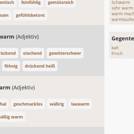
ntisch
feinfühlig
gemütsreich
Schwarm
sehr warm
warm mac
dsam
gefühlsbetont
warmlaufe
twarm
(Adjektiv)
Gegente
kalt
rückend
stechend
gewitterschwer
frisch
föhnig
drückend heiß
warm
(Adjektiv)
hal
geschmacklos
wäßrig
lauwarm
äßig warm