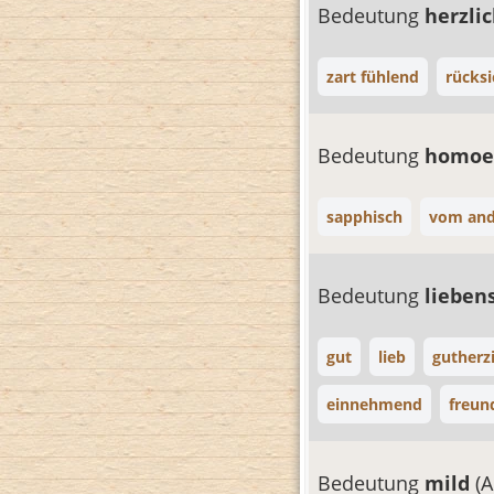
Bedeutung
herzli
zart fühlend
rücksi
Bedeutung
homoe
sapphisch
vom and
Bedeutung
lieben
gut
lieb
gutherz
einnehmend
freun
Bedeutung
mild
(A