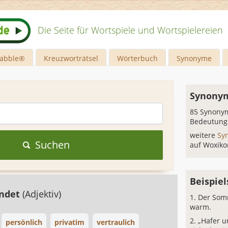
Die Seite für Wortspiele und Wortspielereien
rabble®
Kreuzworträtsel
Wörterbuch
Synonyme
Synony
85 Synonym
Bedeutung
weitere
Sy
Suchen
auf Woxiko
Beispie
undet
(Adjektiv)
Der Som
warm.
„Hafer u
persönlich
privatim
vertraulich