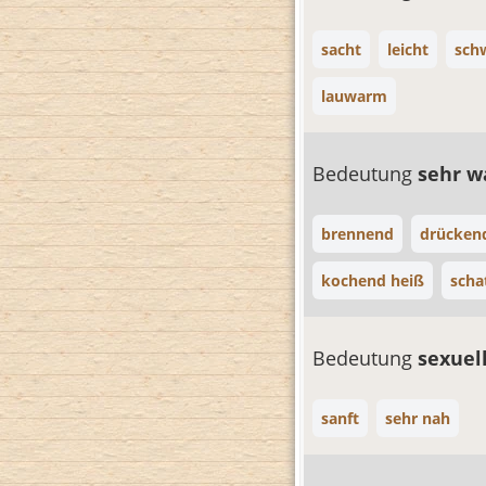
sacht
leicht
sch
lauwarm
Bedeutung
sehr 
brennend
drücken
kochend heiß
scha
Bedeutung
sexuel
sanft
sehr nah