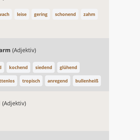
wach
leise
gering
schonend
zahm
warm
(Adjektiv)
d
kochend
siedend
glühend
ttenlos
tropisch
anregend
bullenheiß
l
(Adjektiv)