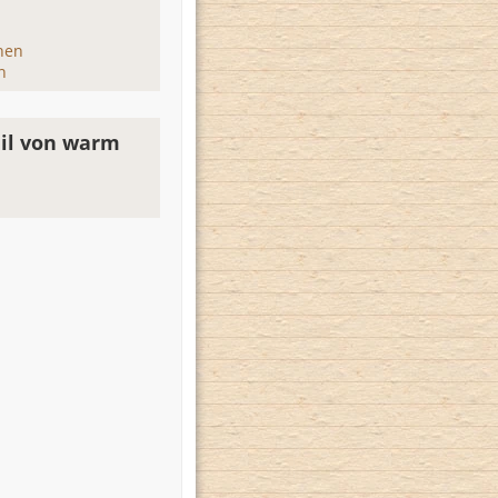
hen
n
il von warm