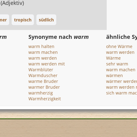
g
(Adjektiv)
mer
tropisch
südlich
rm
Synonyme nach
warm
ähnliche 
warm halten
ohne Wärme
warm machen
warm werden
warm werden
Wärme
warm werden mit
sehr warm
Warmblüter
warm machen
Warmduscher
wärmen
warme Bruder
wärmer werde
warmer Bruder
warm werden 
warmherzig
sich warm ma
Warmherzigkeit