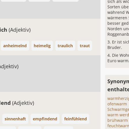
sich als w
Sorten übe
während W
wärmeren 
besser ged
Norden und
ich
(Adjektiv)
Roggenanb
Er ist s
anheimelnd
heimelig
traulich
traut
Bruder.
Die Woh
Euro warm
Adjektiv)
Synonym
enthalt
warmherzi
lend
(Adjektiv)
ofenwarm
Schwarmge
warm wer
sinnenhaft
empfindend
feinfühlend
brühwarm
feuchtwar