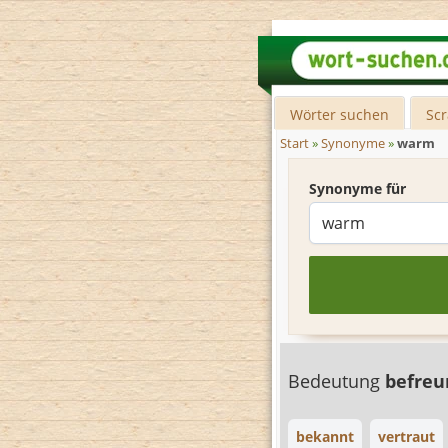
Wörter suchen
Sc
Start
»
Synonyme
»
warm
Synonyme für
Bedeutung
befre
bekannt
vertraut