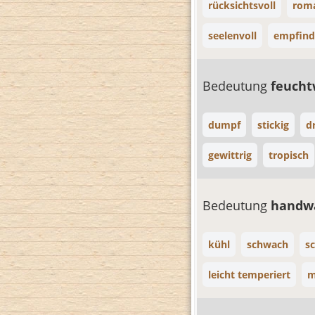
rücksichtsvoll
roma
seelenvoll
empfin
Bedeutung
feuch
dumpf
stickig
d
gewittrig
tropisch
Bedeutung
hand
kühl
schwach
sc
leicht temperiert
m