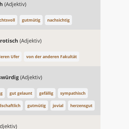
ch
(Adjektiv)
chtsvoll
gutmütig
nachsichtig
rotisch
(Adjektiv)
eren Ufer
von der anderen Fakultät
swürdig
(Adjektiv)
ig
gut gelaunt
gefällig
sympathisch
dschaftlich
gutmütig
jovial
herzensgut
djektiv)