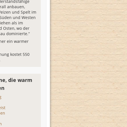
iderstandsfähige
rall anbauen,
eizen und Spelt im
Süden und Westen
iehen als im
 Osten, wo der
au dominierte.“
icher ein warmer
nung kostet 550
.
e, die warm
en
g
ist
den
m