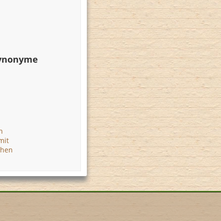
Synonyme
n
mit
chen