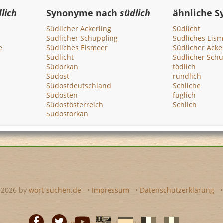
lich
Synonyme nach
südlich
ähnliche 
Südlicher Ackerling
Südlicht
Südlicher Schüppling
Südliches Eism
e
Südliches Eismeer
Südlicher Acke
Südlicht
Südlicher Schü
Südorkan
tödlich
Südost
rundlich
Südostdeutschland
Schliche
Südosten
füglich
Südostösterreich
Schlich
Südostorkan
- 2026 by
wort-suchen.de
•
Impressum
•
Datenschutzerklärung