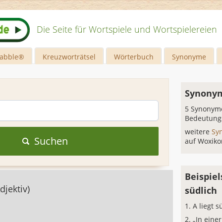
Die Seite für Wortspiele und Wortspielereien
rabble®
Kreuzworträtsel
Wörterbuch
Synonyme
Synonym
5 Synonyme
Bedeutung
weitere
Sy
Suchen
auf Woxiko
Beispiel
djektiv)
südlich
A liegt s
„In eine