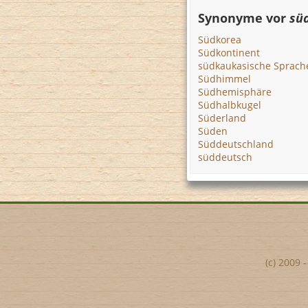
Synonyme vor
süd
Südkorea
Südkontinent
südkaukasische Sprach
Südhimmel
Südhemisphäre
Südhalbkugel
Süderland
Süden
Süddeutschland
süddeutsch
(c) 2009 