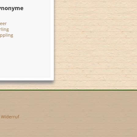
Synonyme
eer
rling
ppling
•
Widerruf