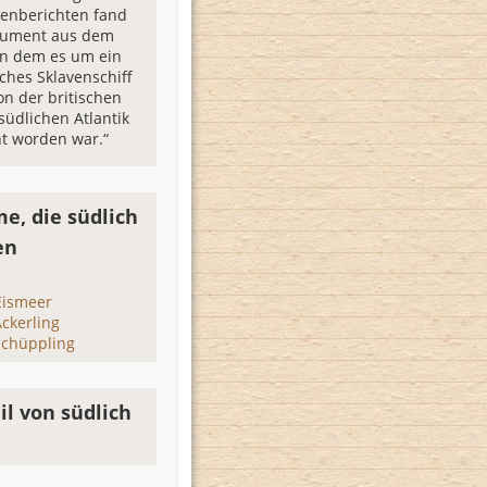
enberichten fand
okument aus dem
 in dem es um ein
ches Sklavenschiff
on der britischen
südlichen Atlantik
t worden war.“
e, die südlich
en
Eismeer
Ackerling
Schüppling
l von südlich