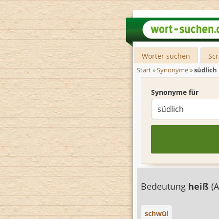
Wörter suchen
Sc
Start
»
Synonyme
»
südlich
Synonyme für
Bedeutung
heiß
(A
schwül