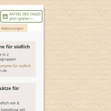
RÄTSEL DES TAGES
Jetzt spielen >
Abkürzungen
e für südlich
 in 2
sgruppen
nonyme für südlich
n.de
sätze für
üdlich von B.
r Sammlung mit