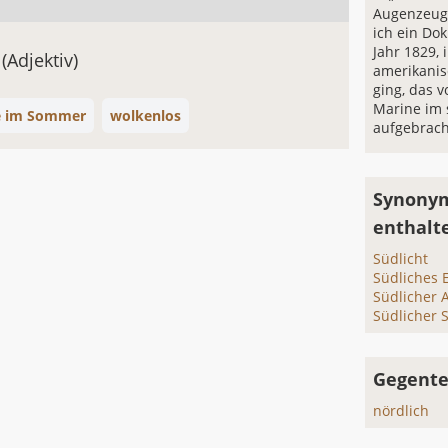
Augenzeug
ich ein D
Jahr 1829,
g
(Adjektiv)
amerikanis
ging, das v
Marine im 
e im Sommer
wolkenlos
aufgebrach
Synonym
enthalt
Südlicht
Südliches 
Südlicher 
Südlicher 
Gegentei
nördlich