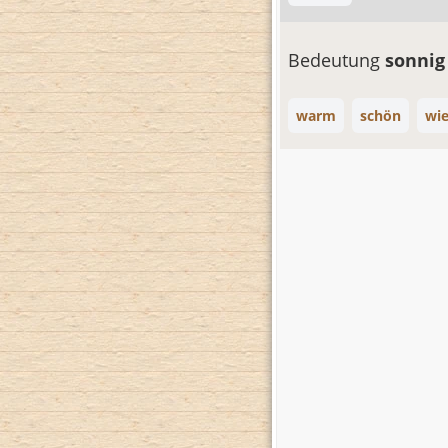
Bedeutung
sonni
warm
schön
wi