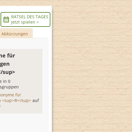
RÄTSEL DES TAGES
Jetzt spielen >
Abkürzungen
e für
agen
/sup>
 in 0
sgruppen
nonyme für
n <sup>®</sup>
auf
e