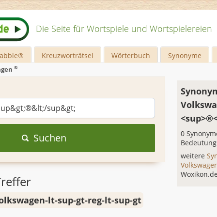
Die Seite für Wortspiele und Wortspielereien
rabble®
Kreuzworträtsel
Wörterbuch
Synonyme
®
agen
Synonym
Volksw
<sup>®<
0 Synonyme
Suchen
Bedeutung
weitere
Sy
Volkswage
Woxikon.d
reffer
olkswagen-lt-sup-gt-reg-lt-sup-gt