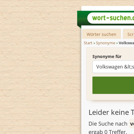
Wörter suchen
Sc
Start
»
Synonyme
»
Volksw
Synonyme für
Leider keine T
Die Suche nach
v
ergab 0 Treffer.