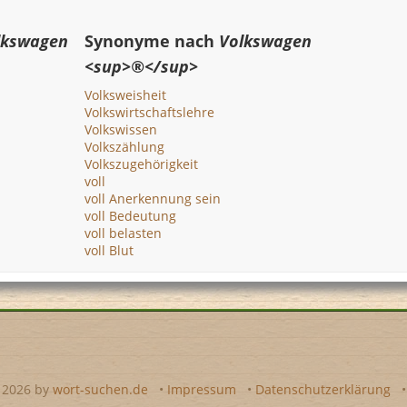
lkswagen
Synonyme nach
Volkswagen
<sup>®</sup>
Volksweisheit
Volkswirtschaftslehre
Volkswissen
Volkszählung
Volkszugehörigkeit
voll
voll Anerkennung sein
voll Bedeutung
voll belasten
voll Blut
- 2026 by
wort-suchen.de
•
Impressum
•
Datenschutzerklärung