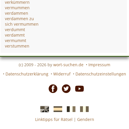
verkümmern
vermummen
verdammen
verdammen zu
sich vermummen
verdummt
verdammt
vermummt
verstummen
(c) 2009 - 2026 by
wort-suchen.de
•
Impressum
•
Datenschutzerklärung
•
Widerruf
•
Datenschutzeinstellungen
Facebook
Twitter
Youtube
Linktipps für Rätsel
|
Gendern
Englische
Spanische
französiche
italienische