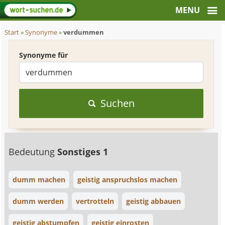
Start
»
Synonyme
»
verdummen
Synonyme für
Suchen
Bedeutung
Sonstiges 1
dumm machen
geistig anspruchslos machen
dumm werden
vertrotteln
geistig abbauen
geistig abstumpfen
geistig einrosten