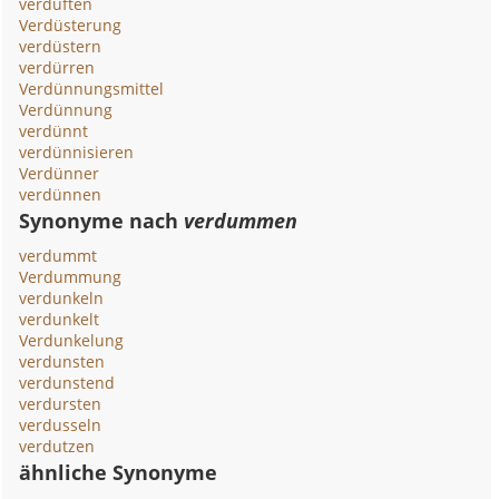
verduften
Verdüsterung
verdüstern
verdürren
Verdünnungsmittel
Verdünnung
verdünnt
verdünnisieren
Verdünner
verdünnen
Synonyme nach
verdummen
verdummt
Verdummung
verdunkeln
verdunkelt
Verdunkelung
verdunsten
verdunstend
verdursten
verdusseln
verdutzen
ähnliche Synonyme