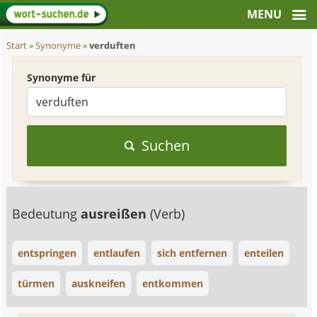
Start
»
Synonyme
»
verduften
Synonyme für
Suchen
Bedeutung
ausreißen
(Verb)
entspringen
entlaufen
sich entfernen
enteilen
türmen
auskneifen
entkommen