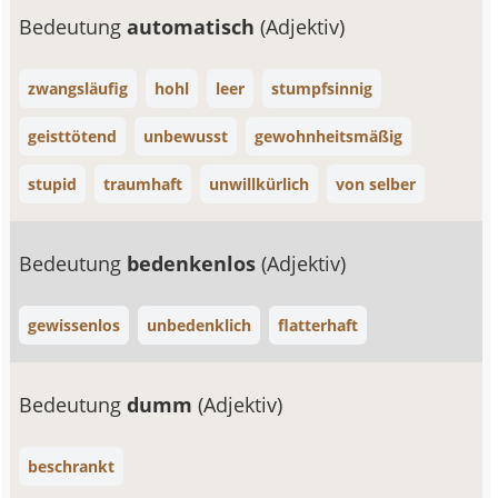
Bedeutung
automatisch
(Adjektiv)
zwangsläufig
hohl
leer
stumpfsinnig
geisttötend
unbewusst
gewohnheitsmäßig
stupid
traumhaft
unwillkürlich
von selber
Bedeutung
bedenkenlos
(Adjektiv)
gewissenlos
unbedenklich
flatterhaft
Bedeutung
dumm
(Adjektiv)
beschrankt