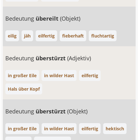
Bedeutung
übereilt
(Objekt)
eilig
jäh
eilfertig
fieberhaft
fluchtartig
Bedeutung
überstürzt
(Adjektiv)
in großer Eile
in wilder Hast
eilfertig
Hals über Kopf
Bedeutung
überstürzt
(Objekt)
in großer Eile
in wilder Hast
eilfertig
hektisch