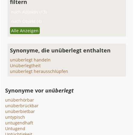
filtern
nach Adjektiv (13)
nach Objekt (4)
Alle Anzeigen
Synonyme, die unüberlegt enthalten
unüberlegt handeln
Unüberlegtheit
unüberlegt herausschlüpfen
Synonyme vor
unüberlegt
unüberhörbar
unüberbrückbar
unüberbietbar
untypisch
untugendhaft
Untugend
Untüchtigkeit