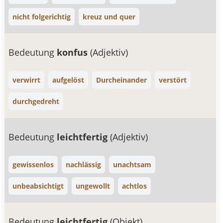
nicht folgerichtig
kreuz und quer
Bedeutung
konfus
(Adjektiv)
verwirrt
aufgelöst
Durcheinander
verstört
durchgedreht
Bedeutung
leichtfertig
(Adjektiv)
gewissenlos
nachlässig
unachtsam
unbeabsichtigt
ungewollt
achtlos
Bedeutung
leichtfertig
(Objekt)