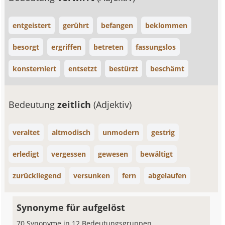
entgeistert
gerührt
befangen
beklommen
besorgt
ergriffen
betreten
fassungslos
konsterniert
entsetzt
bestürzt
beschämt
Bedeutung
zeitlich
(Adjektiv)
veraltet
altmodisch
unmodern
gestrig
erledigt
vergessen
gewesen
bewältigt
zurückliegend
versunken
fern
abgelaufen
Synonyme für aufgelöst
70 Synonyme in 12 Bedeutungsgruppen