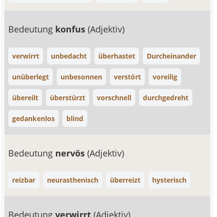
Bedeutung
konfus
(Adjektiv)
verwirrt
unbedacht
überhastet
Durcheinander
unüberlegt
unbesonnen
verstört
voreilig
übereilt
überstürzt
vorschnell
durchgedreht
gedankenlos
blind
Bedeutung
nervös
(Adjektiv)
reizbar
neurasthenisch
überreizt
hysterisch
Bedeutung
verwirrt
(Adjektiv)