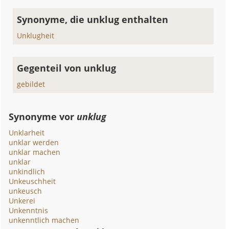
Synonyme, die unklug enthalten
Unklugheit
Gegenteil von unklug
gebildet
Synonyme vor
unklug
Unklarheit
unklar werden
unklar machen
unklar
unkindlich
Unkeuschheit
unkeusch
Unkerei
Unkenntnis
unkenntlich machen