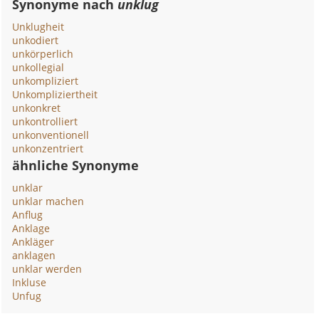
Synonyme nach
unklug
Unklugheit
unkodiert
unkörperlich
unkollegial
unkompliziert
Unkompliziertheit
unkonkret
unkontrolliert
unkonventionell
unkonzentriert
ähnliche Synonyme
unklar
unklar machen
Anflug
Anklage
Ankläger
anklagen
unklar werden
Inkluse
Unfug