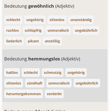
Bedeutung
gewöhnlich
(Adjektiv)
schlecht
ungehörig
sittenlos
unanständig
ruchlos
schlüpfrig
unmoralisch
ungebührlich
liederlich
pikant
anstößig
Bedeutung
hemmungslos
(Adjektiv)
haltlos
schlecht
schmutzig
ungehörig
sittenlos
sündhaft
unmoralisch
ungebührlich
heruntergekommen
verderbt