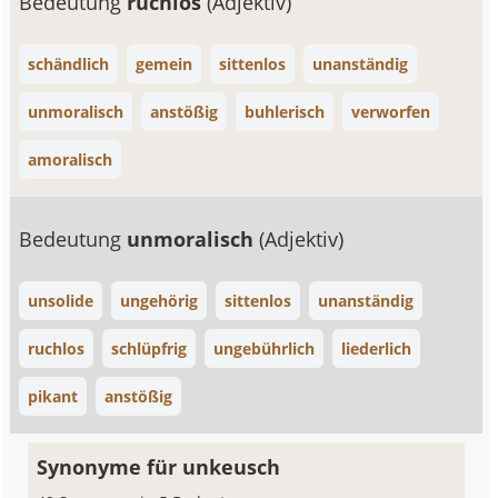
Bedeutung
ruchlos
(Adjektiv)
schändlich
gemein
sittenlos
unanständig
unmoralisch
anstößig
buhlerisch
verworfen
amoralisch
Bedeutung
unmoralisch
(Adjektiv)
unsolide
ungehörig
sittenlos
unanständig
ruchlos
schlüpfrig
ungebührlich
liederlich
pikant
anstößig
Synonyme für unkeusch