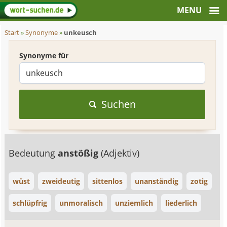
Start
»
Synonyme
»
unkeusch
Synonyme für
Suchen
Bedeutung
anstößig
(Adjektiv)
wüst
zweideutig
sittenlos
unanständig
zotig
schlüpfrig
unmoralisch
unziemlich
liederlich