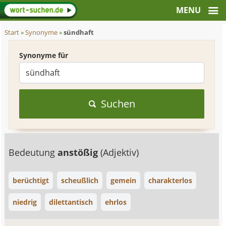
Start
»
Synonyme
»
sündhaft
Synonyme für
Suchen
Bedeutung
anstößig
(Adjektiv)
berüchtigt
scheußlich
gemein
charakterlos
niedrig
dilettantisch
ehrlos