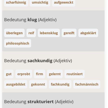
scharfsinnig
umsichtig
aufgeweckt
Bedeutung
klug
(Adjektiv)
überlegen
reif
lebensklug
gereift
abgeklärt
philosophisch
Bedeutung
sachkundig
(Adjektiv)
gut
erprobt
firm
gelernt
routiniert
ausgebildet
gekonnt
fachkundig
fachmännisch
Bedeutung
strukturiert
(Adjektiv)