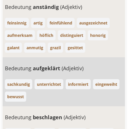
Bedeutung
anständig
(Adjektiv)
feinsinnig
artig
feinfühlend
ausgezeichnet
aufmerksam
höflich
distinguiert
honorig
galant
anmutig
grazil
gesittet
Bedeutung
aufgeklärt
(Adjektiv)
sachkundig
unterrichtet
informiert
eingeweiht
bewusst
Bedeutung
beschlagen
(Adjektiv)