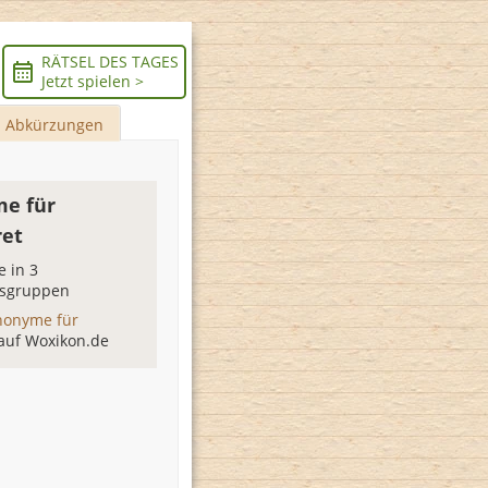
RÄTSEL DES TAGES
Jetzt spielen >
Abkürzungen
e für
et
 in 3
sgruppen
nonyme für
auf Woxikon.de