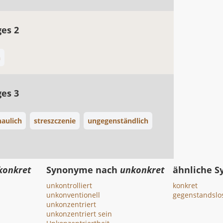
ges 2
h
ges 3
aulich
streszczenie
ungegenständlich
konkret
Synonyme nach
unkonkret
ähnliche 
unkontrolliert
konkret
unkonventionell
gegenstandslo
unkonzentriert
unkonzentriert sein