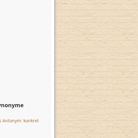
Synonyme
s Antonym: konkret