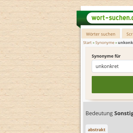
Wörter suchen
Sc
Start
»
Synonyme
»
unkonk
Synonyme für
Bedeutung
Sonsti
abstrakt