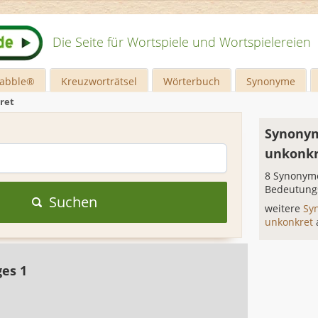
Die Seite für Wortspiele und Wortspielereien
rabble®
Kreuzworträtsel
Wörterbuch
Synonyme
ret
Synonym
unkonkr
8 Synonyme
Bedeutung
Suchen
weitere
Sy
unkonkret
ges 1