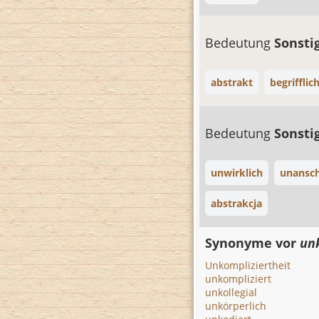
Bedeutung
Sonsti
abstrakt
begrifflic
Bedeutung
Sonsti
unwirklich
unansch
abstrakcja
Synonyme vor
un
Unkompliziertheit
unkompliziert
unkollegial
unkörperlich