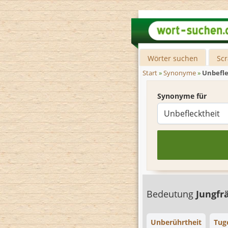
Wörter suchen
Sc
Start
»
Synonyme
»
Unbefle
Synonyme für
Bedeutung
Jungfr
Unberührtheit
Tug