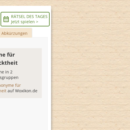
RÄTSEL DES TAGES
Jetzt spielen >
Abkürzungen
e für
cktheit
e in 2
sgruppen
nonyme für
heit
auf Woxikon.de