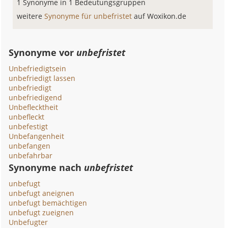
1 Synonyme in 1 Bedeutungsgruppen
weitere
Synonyme für unbefristet
auf Woxikon.de
Synonyme vor
unbefristet
Unbefriedigtsein
unbefriedigt lassen
unbefriedigt
unbefriedigend
Unbeflecktheit
unbefleckt
unbefestigt
Unbefangenheit
unbefangen
unbefahrbar
Synonyme nach
unbefristet
unbefugt
unbefugt aneignen
unbefugt bemächtigen
unbefugt zueignen
Unbefugter