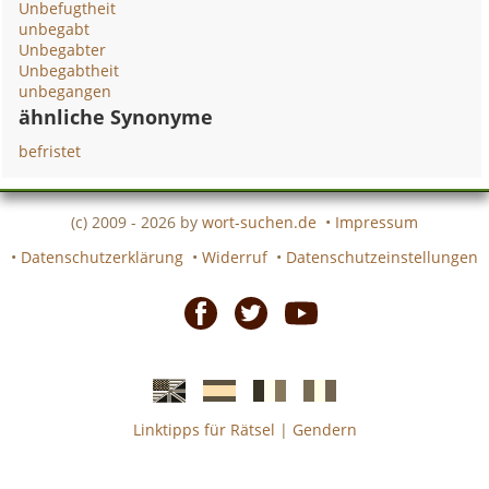
Unbefugtheit
unbegabt
Unbegabter
Unbegabtheit
unbegangen
ähnliche Synonyme
befristet
(c) 2009 - 2026 by
wort-suchen.de
•
Impressum
•
Datenschutzerklärung
•
Widerruf
•
Datenschutzeinstellungen
Facebook
Twitter
Youtube
Linktipps für Rätsel
|
Gendern
Englische
Spanische
französiche
italienische
wort-
wort-
Kreuzworträtsel-
Kreuzworträtsel-