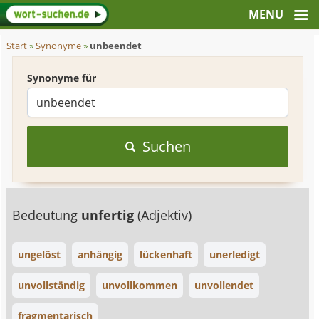
Start
»
Synonyme
»
unbeendet
Synonyme für
Suchen
Bedeutung
unfertig
(Adjektiv)
ungelöst
anhängig
lückenhaft
unerledigt
unvollständig
unvollkommen
unvollendet
fragmentarisch