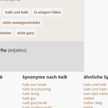
halb und halb
in einigen Fällen
nicht uneingeschränkt
ständen
nicht ganz
lfte
(Adjektiv)
lb
Synonyme nach
halb
ähnliche 
halb aus Seide
halb und halb
halb durchsichtig
halb und halb
halb fertig
vom Hals halte
halb gar
Halber
halb geschenkt
halber Weg
halb professionell
Halbe