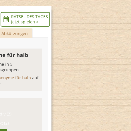
RÄTSEL DES TAGES
Jetzt spielen >
Abkürzungen
e für halb
e in 5
sgruppen
nonyme für halb
auf
e
tiv (3)
t (2)