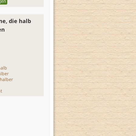
gen
e, die halb
en
n
halb
alber
shalber
t