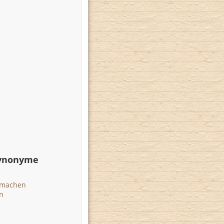
Synonyme
 machen
n