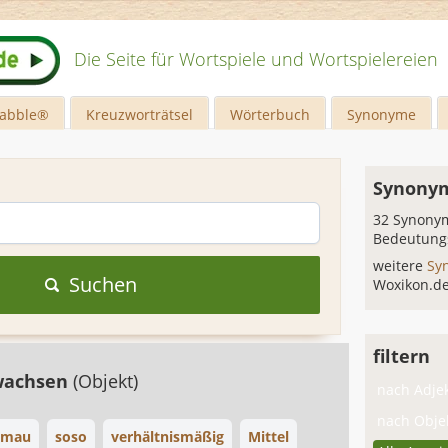
Die Seite für Wortspiele und Wortspielereien
rabble®
Kreuzworträtsel
Wörterbuch
Synonyme
Synonym
32 Synonym
Bedeutung
weitere
Sy
Suchen
Woxikon.d
filtern
wachsen
(Objekt)
nach Adjek
nach Objek
mau
soso
verhältnismäßig
Mittel