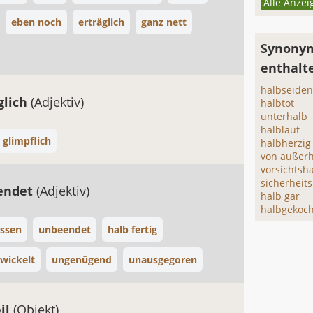
Alle Anzei
eben noch
erträglich
ganz nett
Synonym
enthalt
halbseide
glich
(Adjektiv)
halbtot
unterhalb
halblaut
glimpflich
halbherzig
von außer
vorsichtsh
sicherheit
endet
(Adjektiv)
halb gar
halbgekoch
ssen
unbeendet
halb fertig
wickelt
ungenügend
unausgegoren
il
(Objekt)