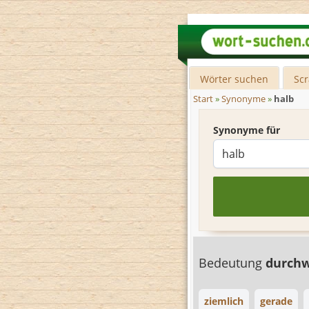
Wörter suchen
Sc
Start
»
Synonyme
»
halb
Synonyme für
Bedeutung
durch
ziemlich
gerade