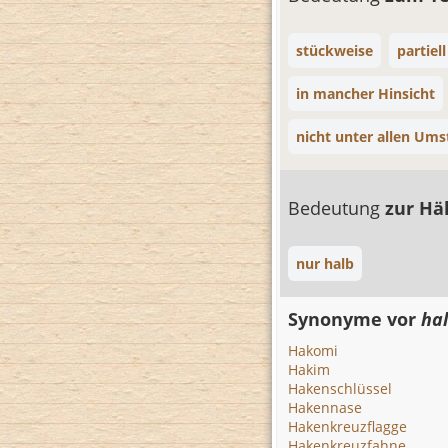
stückweise
partiell
in mancher Hinsicht
nicht unter allen Um
Bedeutung
zur Hä
nur halb
Synonyme vor
ha
Hakomi
Hakim
Hakenschlüssel
Hakennase
Hakenkreuzflagge
Hakenkreuzfahne