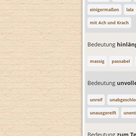
einigermaßen
lala
mit Ach und Krach
Bedeutung
hinlän
massig
passabel
Bedeutung
unvoll
unreif
unabgeschlo
unausgereift
unent
Bedeutung
zum Te