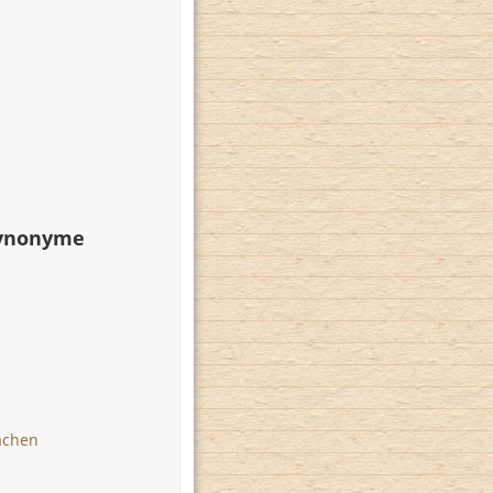
Synonyme
achen