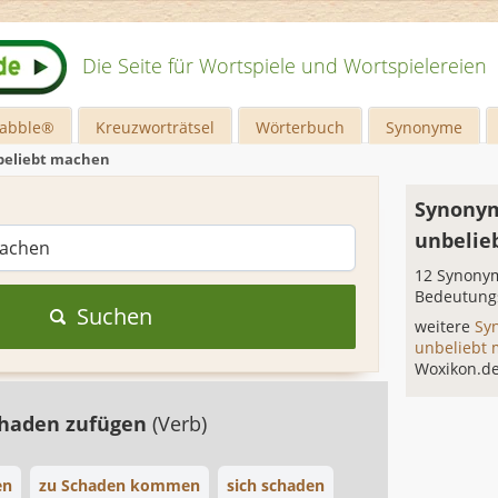
Die Seite für Wortspiele und Wortspielereien
rabble®
Kreuzworträtsel
Wörterbuch
Synonyme
beliebt machen
Synonym
unbelie
12 Synonym
Bedeutung
Suchen
weitere
Sy
unbeliebt
Woxikon.d
chaden zufügen
(Verb)
en
zu Schaden kommen
sich schaden