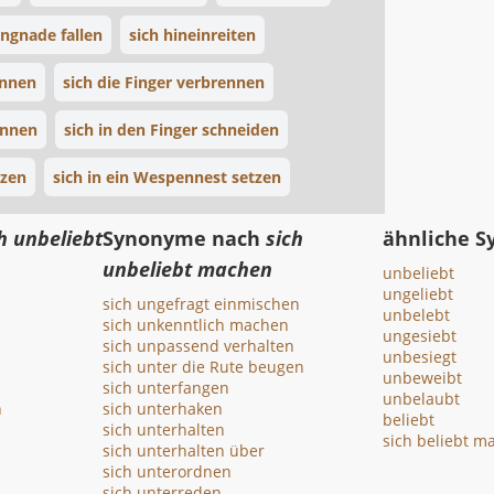
Ungnade fallen
sich hineinreiten
ennen
sich die Finger verbrennen
ennen
sich in den Finger schneiden
tzen
sich in ein Wespennest setzen
h unbeliebt
Synonyme nach
sich
ähnliche 
unbeliebt machen
unbeliebt
ungeliebt
sich ungefragt einmischen
unbelebt
sich unkenntlich machen
ungesiebt
sich unpassend verhalten
unbesiegt
sich unter die Rute beugen
unbeweibt
sich unterfangen
unbelaubt
n
sich unterhaken
beliebt
sich unterhalten
sich beliebt m
sich unterhalten über
sich unterordnen
sich unterreden