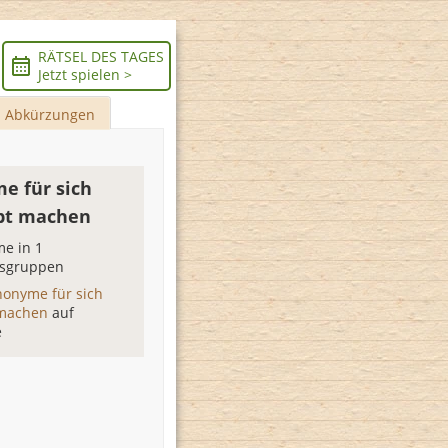
RÄTSEL DES TAGES
Jetzt spielen >
Abkürzungen
e für sich
bt machen
e in 1
sgruppen
nonyme für sich
 machen
auf
e