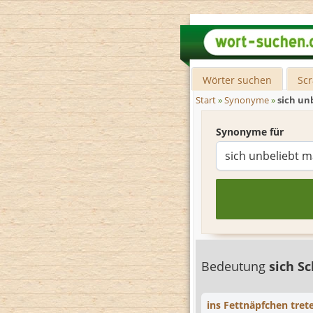
Wörter suchen
Sc
Start
»
Synonyme
»
sich un
Synonyme für
Bedeutung
sich S
ins Fettnäpfchen tret