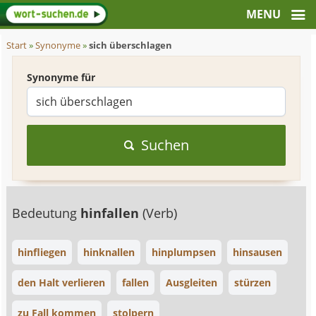
Start
»
Synonyme
»
sich überschlagen
Synonyme für
Suchen
Bedeutung
hinfallen
(Verb)
hinfliegen
hinknallen
hinplumpsen
hinsausen
den Halt verlieren
fallen
Ausgleiten
stürzen
zu Fall kommen
stolpern