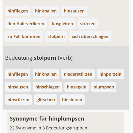
hinfliegen
hinknallen
hinsausen
den Halt verlieren
Ausgleiten
stürzen
zu Fall kommen
stolpern
sich überschlagen
Bedeutung
stolpern
(Verb)
hinfliegen
hinknallen
niederstürzen
hinpurzeln
hinsausen
hinschlagen
hinsegeln
plumpsen
hinstürzen
glitschen
hinsinken
Synonyme für hinplumpsen
22 Synonyme in 3 Bedeutungsgruppen