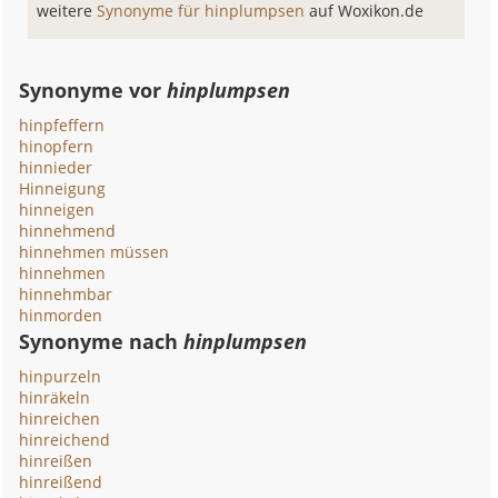
weitere
Synonyme für hinplumpsen
auf Woxikon.de
Synonyme vor
hinplumpsen
hinpfeffern
hinopfern
hinnieder
Hinneigung
hinneigen
hinnehmend
hinnehmen müssen
hinnehmen
hinnehmbar
hinmorden
Synonyme nach
hinplumpsen
hinpurzeln
hinräkeln
hinreichen
hinreichend
hinreißen
hinreißend