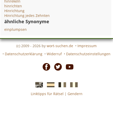
hinrekeln
hinrichten
Hinrichtung
Hinrichtung jedes Zehnten
ähnliche Synonyme
einplumpsen
(c) 2009 - 2026 by
wort-suchen.de
•
Impressum
•
Datenschutzerklärung
•
Widerruf
•
Datenschutzeinstellungen
Facebook
Twitter
Youtube
Linktipps für Rätsel
|
Gendern
Englische
Spanische
französiche
italienische
wort-
wort-
Kreuzworträtsel-
Kreuzworträtsel-