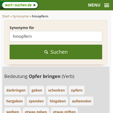
Start
»
Synonyme
»
hinopfern
Synonyme für
Suchen
Bedeutung
Opfer bringen
(Verb)
darbringen
geben
schenken
opfern
hergeben
spenden
hingeben
aufwenden
weihen
etwas geben
etwas stiften