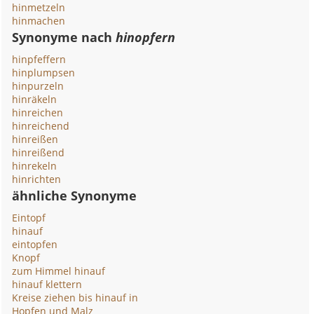
hinmetzeln
hinmachen
Synonyme nach
hinopfern
hinpfeffern
hinplumpsen
hinpurzeln
hinräkeln
hinreichen
hinreichend
hinreißen
hinreißend
hinrekeln
hinrichten
ähnliche Synonyme
Eintopf
hinauf
eintopfen
Knopf
zum Himmel hinauf
hinauf klettern
Kreise ziehen bis hinauf in
Hopfen und Malz