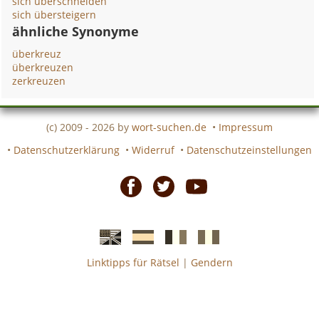
sich überschneiden
sich übersteigern
ähnliche Synonyme
überkreuz
überkreuzen
zerkreuzen
(c) 2009 - 2026 by
wort-suchen.de
•
Impressum
•
Datenschutzerklärung
•
Widerruf
•
Datenschutzeinstellungen
Facebook
Twitter
Youtube
Linktipps für Rätsel
|
Gendern
Englische
Spanische
französiche
italienische
wort-
wort-
Kreuzworträtsel-
Kreuzworträtsel-