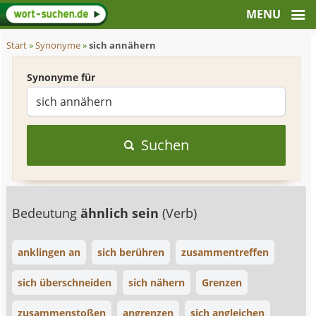
Start
»
Synonyme
»
sich annähern
Synonyme für
Suchen
Bedeutung
ähnlich sein
(Verb)
anklingen an
sich berühren
zusammentreffen
sich überschneiden
sich nähern
Grenzen
zusammenstoßen
angrenzen
sich angleichen