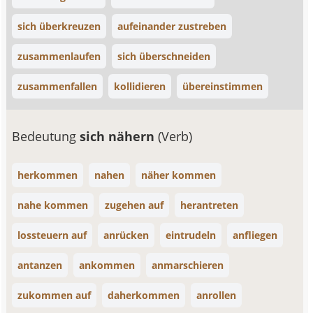
sich überkreuzen
aufeinander zustreben
zusammenlaufen
sich überschneiden
zusammenfallen
kollidieren
übereinstimmen
Bedeutung
sich nähern
(Verb)
herkommen
nahen
näher kommen
nahe kommen
zugehen auf
herantreten
lossteuern auf
anrücken
eintrudeln
anfliegen
antanzen
ankommen
anmarschieren
zukommen auf
daherkommen
anrollen