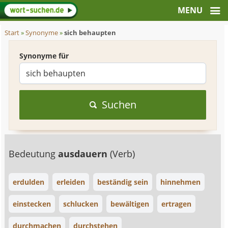
Start
»
Synonyme
»
sich behaupten
Synonyme für
Suchen
Bedeutung
ausdauern
(Verb)
erdulden
erleiden
beständig sein
hinnehmen
einstecken
schlucken
bewältigen
ertragen
durchmachen
durchstehen