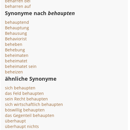
beharren bei
beharren auf
Synonyme nach
behaupten
behauptend
Behauptung
Behausung
Behaviorist
beheben
Behebung
beheimaten
beheimatet
beheimatet sein
beheizen
ähnliche Synonyme
sich behaupten
das Feld behaupten
sein Recht behaupten
sich wirtschaftlich behaupten
böswillig behaupten
das Gegenteil behaupten
überhaupt
überhaupt nichts