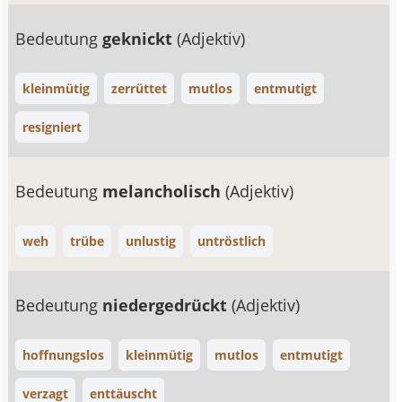
Bedeutung
geknickt
(Adjektiv)
kleinmütig
zerrüttet
mutlos
entmutigt
resigniert
Bedeutung
melancholisch
(Adjektiv)
weh
trübe
unlustig
untröstlich
Bedeutung
niedergedrückt
(Adjektiv)
hoffnungslos
kleinmütig
mutlos
entmutigt
verzagt
enttäuscht