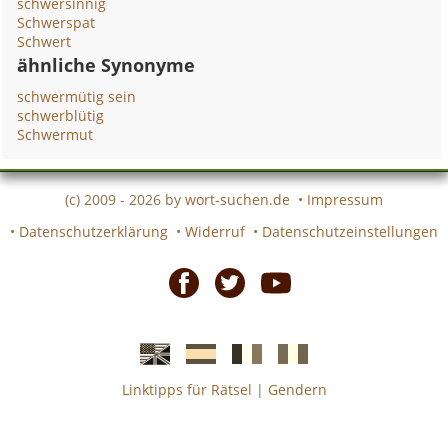
schwersinnig
Schwerspat
Schwert
ähnliche Synonyme
schwermütig sein
schwerblütig
Schwermut
(c) 2009 - 2026 by
wort-suchen.de
•
Impressum
•
Datenschutzerklärung
•
Widerruf
•
Datenschutzeinstellungen
Facebook
Twitter
Youtube
Linktipps für Rätsel
|
Gendern
Englische
Spanische
französiche
italienische
wort-
wort-
Kreuzworträtsel-
Kreuzworträtsel-