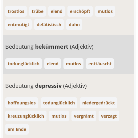
trostlos
trübe
elend
erschöpft
mutlos
entmutigt
defätistisch
duhn
Bedeutung
bekümmert
(Adjektiv)
todunglücklich
elend
mutlos
enttäuscht
Bedeutung
depressiv
(Adjektiv)
hoffnungslos
todunglücklich
niedergedrückt
kreuzunglücklich
mutlos
vergrämt
verzagt
am Ende