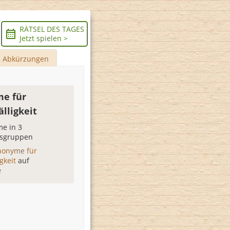
RÄTSEL DES TAGES
Jetzt spielen >
Abkürzungen
e für
lligkeit
e in 3
sgruppen
nonyme für
igkeit
auf
e