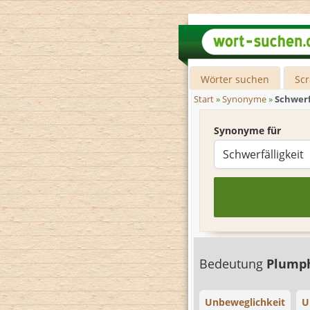
Wörter suchen
Sc
Start
»
Synonyme
»
Schwerf
Synonyme für
Bedeutung
Plump
Unbeweglichkeit
U