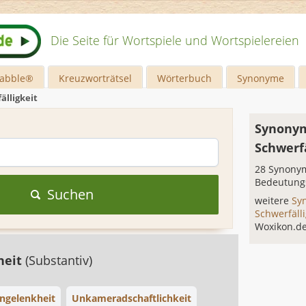
Die Seite für Wortspiele und Wortspielereien
rabble®
Kreuzworträtsel
Wörterbuch
Synonyme
älligkeit
Synonym
Schwerfä
28 Synonym
Bedeutung
Suchen
weitere
Sy
Schwerfäll
Woxikon.d
heit
(Substantiv)
ngelenkheit
Unkameradschaftlichkeit