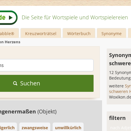
Die Seite für Wortspiele und Wortspielereien
rabble®
Kreuzworträtsel
Wörterbuch
Synonyme
en Herzens
Synonym
schwere
12 Synonym
Bedeutung
Suchen
weitere
Sy
schweren 
Woxikon.d
ngenermaßen
(Objekt)
filtern
gerlich
zwangsweise
unwillkürlich
nach Adjek