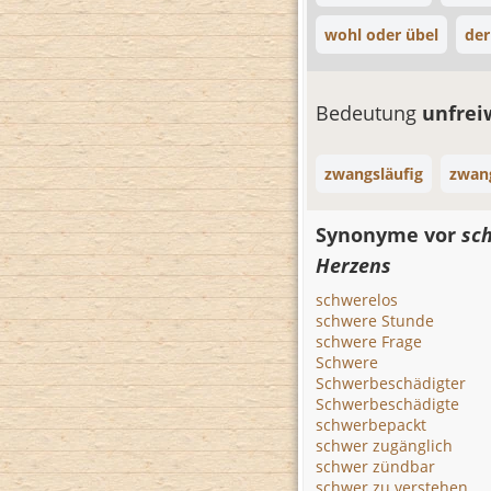
wohl oder übel
der
Bedeutung
unfrei
zwangsläufig
zwan
Synonyme vor
sc
Herzens
schwerelos
schwere Stunde
schwere Frage
Schwere
Schwerbeschädigter
Schwerbeschädigte
schwerbepackt
schwer zugänglich
schwer zündbar
schwer zu verstehen