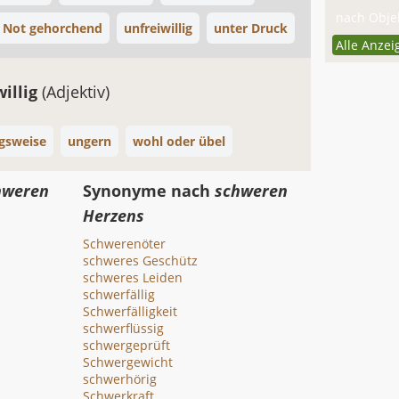
nach Objek
 Not gehorchend
unfreiwillig
unter Druck
Alle Anzei
willig
(Adjektiv)
gsweise
ungern
wohl oder übel
hweren
Synonyme nach
schweren
Herzens
Schwerenöter
schweres Geschütz
schweres Leiden
schwerfällig
Schwerfälligkeit
schwerflüssig
schwergeprüft
Schwergewicht
schwerhörig
Schwerkraft