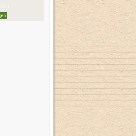
t (1)
gen