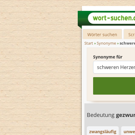
Wörter suchen
Sc
Start
»
Synonyme
»
schwer
Synonyme für
Bedeutung
gezwu
zwangsläufig
unwei