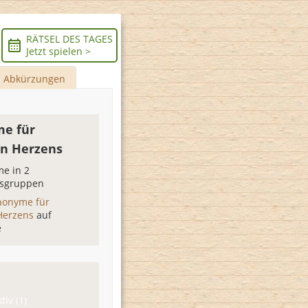
RÄTSEL DES TAGES
Jetzt spielen >
Abkürzungen
e für
n Herzens
e in 2
sgruppen
nonyme für
Herzens
auf
e
tiv (1)