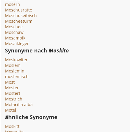
mosern
Moschusratte
Moschuseibisch
Moscheeturm
Moschee
Moschaw
Mosambik
Mosaikleger
Synonyme nach
Moskito
Moskowiter
Moslem
Moslemin
moslemisch
Most
Moster
Mostert
Mostrich
Motacilla alba
Motel
ähnliche Synonyme
Moskitt
Mosquito