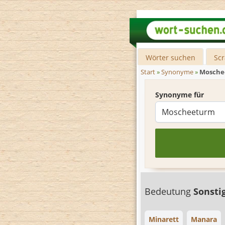
Wörter suchen
Sc
Start
»
Synonyme
»
Mosche
Synonyme für
Bedeutung
Sonsti
Minarett
Manara