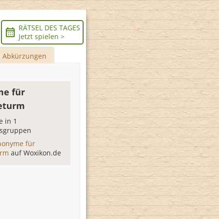
RÄTSEL DES TAGES
Jetzt spielen >
Abkürzungen
e für
eturm
 in 1
sgruppen
nonyme für
urm
auf Woxikon.de