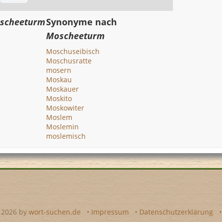
scheeturm
Synonyme nach
Moscheeturm
Moschuseibisch
Moschusratte
mosern
Moskau
Moskauer
Moskito
Moskowiter
Moslem
Moslemin
moslemisch
- 2026 by
wort-suchen.de
•
Impressum
•
Datenschutzerklärung