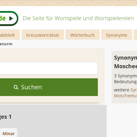
Die Seite für Wortspiele und Wortspielereien
rabble®
Kreuzworträtsel
Wörterbuch
Synonyme
eturm
Synonym
Mosche
3 Synonyme
Bedeutung
Suchen
weitere
Sy
Moscheet
ges 1
Minar