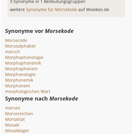
3 Synonyme in 1 Bedeutungsgruppen
weitere
Synonyme für Morsekode
auf Woxikon.de
Synonyme vor
Morsekode
Morsecode
Morsealphabet
morsch
Morphophonologie
Morphophonemik
Morphophonem
Morphonologie
Morphonemik
Morphonem
morphologisches Wort
Synonyme nach
Morsekode
morsen
Morsezeichen
Mortalität
Mosaik
Mosaikleger