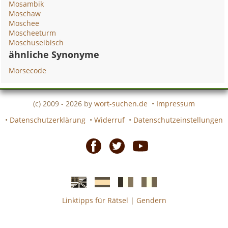
Mosambik
Moschaw
Moschee
Moscheeturm
Moschuseibisch
ähnliche Synonyme
Morsecode
(c) 2009 - 2026 by
wort-suchen.de
•
Impressum
•
Datenschutzerklärung
•
Widerruf
•
Datenschutzeinstellungen
Facebook
Twitter
Youtube
Linktipps für Rätsel
|
Gendern
Englische
Spanische
französiche
italienische
wort-
wort-
Kreuzworträtsel-
Kreuzworträtsel-