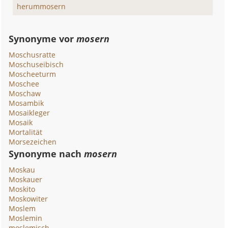
herummosern
Synonyme vor
mosern
Moschusratte
Moschuseibisch
Moscheeturm
Moschee
Moschaw
Mosambik
Mosaikleger
Mosaik
Mortalität
Morsezeichen
Synonyme nach
mosern
Moskau
Moskauer
Moskito
Moskowiter
Moslem
Moslemin
moslemisch