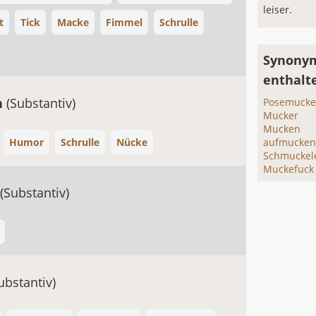
leiser.
t
Tick
Macke
Fimmel
Schrulle
Synonym
enthalt
n
(Substantiv)
Posemucke
Mucker
Mucken
Humor
Schrulle
Nücke
aufmucke
Schmuckel
Muckefuck
(Substantiv)
ubstantiv)