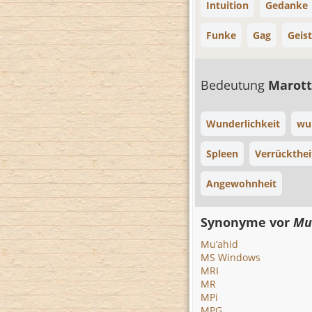
Intuition
Gedanke
Funke
Gag
Geist
Bedeutung
Marot
Wunderlichkeit
wu
Spleen
Verrückthei
Angewohnheit
Synonyme vor
Mu
Mu’ahid
MS Windows
MRI
MR
MPi
MPG