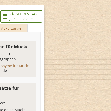
RÄTSEL DES TAGES
Jetzt spielen >
Abkürzungen
e für Mucke
e in 5
sgruppen
nonyme für Mucke
n.de
sätze für
cke!
tte deine Mucke