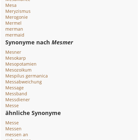
Mesa
Meryzismus
Merogonie
Mermel
merman
mermaid
Synonyme nach
Mesmer
Mesner
Mesokarp
Mesopotamien
Mesozoikum
Mespilus germanica
Messabweichung
Message
Messband
Messdiener
Messe
ähnliche Synonyme
Messe
Messen
messen an