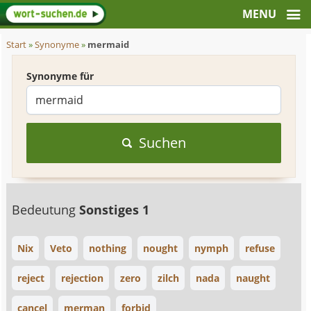
Start
»
Synonyme
»
mermaid
Synonyme für
Suchen
Bedeutung
Sonstiges 1
Nix
Veto
nothing
nought
nymph
refuse
reject
rejection
zero
zilch
nada
naught
cancel
merman
forbid