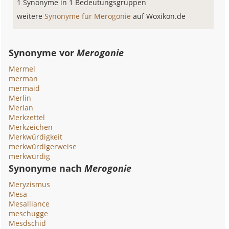
1 Synonyme in 1 Bedeutungsgruppen
weitere
Synonyme für Merogonie
auf Woxikon.de
Synonyme vor
Merogonie
Mermel
merman
mermaid
Merlin
Merlan
Merkzettel
Merkzeichen
Merkwürdigkeit
merkwürdigerweise
merkwürdig
Synonyme nach
Merogonie
Meryzismus
Mesa
Mesalliance
meschugge
Mesdschid