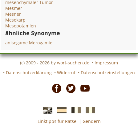
mesenchymaler Tumor
Mesmer
Mesner
Mesokarp
Mesopotamien
ähnliche Synonyme
anisogame Merogamie
(c) 2009 - 2026 by
wort-suchen.de
•
Impressum
•
Datenschutzerklärung
•
Widerruf
•
Datenschutzeinstellungen
Facebook
Twitter
Youtube
Linktipps für Rätsel
|
Gendern
Englische
Spanische
französiche
italienische
wort-
wort-
Kreuzworträtsel-
Kreuzworträtsel-