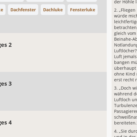
der Höhle l
ke
Dachfenster
Dachluke
Fensterluke
„Fliegen 
würde mich
leichtfert
betrachten
gleich vom
Beinahe-Ab
ges 2
Notlandung
Luftlöcher?
Luft jemal
bangen mü
überhaupt 
ohne Kind 
erst recht n
ges 3
„Doch wi
während de
Luftloch un
Turbulenze
Passagiere
schweißna
ges 4
bereiteten.
„Sie dur
und in der