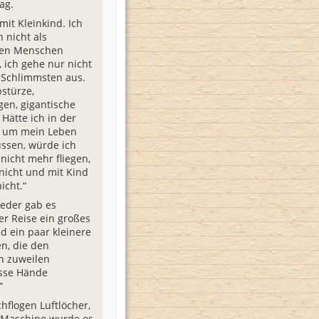
ag.
mit Kleinkind. Ich
 nicht als
igen Menschen
, ich gehe nur nicht
 Schlimmsten aus.
stürze,
en, gigantische
 Hätte ich in der
s um mein Leben
ssen, würde ich
nicht mehr fliegen,
nicht und mit Kind
icht.“
eder gab es
r Reise ein großes
d ein paar kleinere
n, die den
n zuweilen
sse Hände
“
chflogen Luftlöcher,
 Maschine wurde es