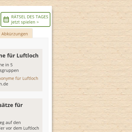
RÄTSEL DES TAGES
Jetzt spielen >
Abkürzungen
e für Luftloch
e in 5
sgruppen
nonyme für Luftloch
n.de
sätze für
h
ieg auf den
der vor dem Luftloch