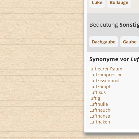
Luke
Bullauge
Bedeutung
Sonsti
Dachgaube
Gaube
Synonyme vor
Luf
luftleerer Raum
Luftkompressor
Luftkissenboot
Luftkampf
Luftikus
luftig
Lufthülle
Lufthauch
Lufthansa
Lufthaken