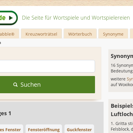
Die Seite für Wortspiele und Wortspielereien
rabble®
Kreuzworträtsel
Wörterbuch
Synonyme
h
Synonym
16 Synonym
Bedeutung
weitere
Sy
Suchen
auf Woxiko
Beispiel
ges 1
Luftloc
Gritta st
Felsblock, 
es Fenster
Fensteröffnung
Guckfenster