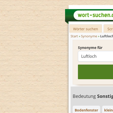
Wörter suchen
Sc
Start
»
Synonyme
»
Luftloc
Synonyme für
Bedeutung
Sonsti
Bodenfenster
klein