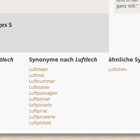
ganz still.“
ges 5
tloch
Synonyme nach
Luftloch
ähnliche 
Luftmeer
Lüftchen
Luftnot
Luftnummer
Luftozean
Luftpassagier
Luftpinsel
luftpinseln
Luftpirat
Luftpiraterie
Luftpistole