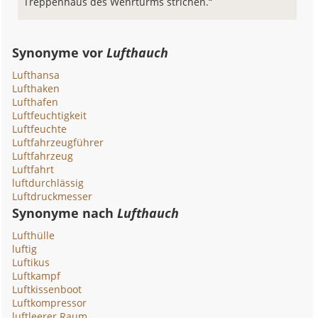
Treppenhaus des Wehrturms strichen.“
Synonyme vor
Lufthauch
Lufthansa
Lufthaken
Lufthafen
Luftfeuchtigkeit
Luftfeuchte
Luftfahrzeugführer
Luftfahrzeug
Luftfahrt
luftdurchlässig
Luftdruckmesser
Synonyme nach
Lufthauch
Lufthülle
luftig
Luftikus
Luftkampf
Luftkissenboot
Luftkompressor
luftleerer Raum