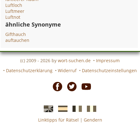
Luftloch
Luftmeer
Luftnot
ähnliche Synonyme
Gifthauch
auftauchen
(c) 2009 - 2026 by
wort-suchen.de
•
Impressum
•
Datenschutzerklärung
•
Widerruf
•
Datenschutzeinstellungen
Facebook
Twitter
Youtube
Linktipps für Rätsel
|
Gendern
Englische
Spanische
französiche
italienische
wort-
wort-
Kreuzworträtsel-
Kreuzworträtsel-