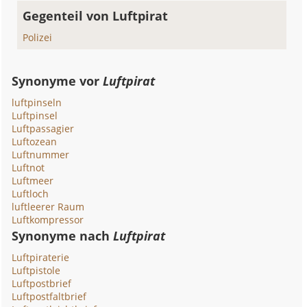
Gegenteil von Luftpirat
Polizei
Synonyme vor
Luftpirat
luftpinseln
Luftpinsel
Luftpassagier
Luftozean
Luftnummer
Luftnot
Luftmeer
Luftloch
luftleerer Raum
Luftkompressor
Synonyme nach
Luftpirat
Luftpiraterie
Luftpistole
Luftpostbrief
Luftpostfaltbrief