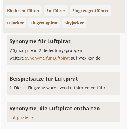
Kindesentführer
Entführer
Flugzeugentführer
Hijacker
Flugzeugpirat
Skyjacker
Synonyme für Luftpirat
7 Synonyme in 2 Bedeutungsgruppen
weitere
Synonyme für Luftpirat
auf Woxikon.de
Beispielsätze für Luftpirat
Dieses Flugzeug wurde von Luftpiraten entführt.
Synonyme, die Luftpirat enthalten
Luftpiraterie