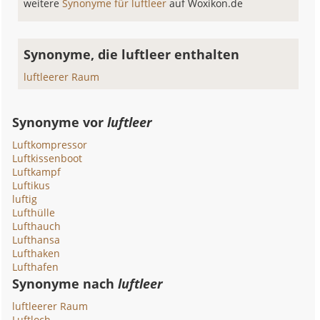
weitere
Synonyme für luftleer
auf Woxikon.de
Synonyme, die luftleer enthalten
luftleerer Raum
Synonyme vor
luftleer
Luftkompressor
Luftkissenboot
Luftkampf
Luftikus
luftig
Lufthülle
Lufthauch
Lufthansa
Lufthaken
Lufthafen
Synonyme nach
luftleer
luftleerer Raum
Luftloch