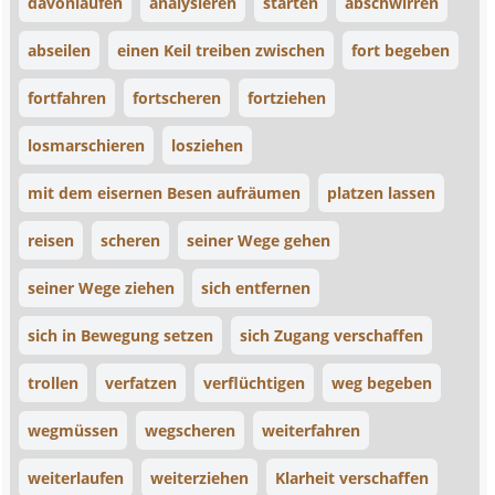
davonlaufen
analysieren
starten
abschwirren
abseilen
einen Keil treiben zwischen
fort begeben
fortfahren
fortscheren
fortziehen
losmarschieren
losziehen
mit dem eisernen Besen aufräumen
platzen lassen
reisen
scheren
seiner Wege gehen
seiner Wege ziehen
sich entfernen
sich in Bewegung setzen
sich Zugang verschaffen
trollen
verfatzen
verflüchtigen
weg begeben
wegmüssen
wegscheren
weiterfahren
weiterlaufen
weiterziehen
Klarheit verschaffen