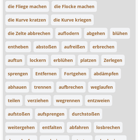
die Fliege machen
die Flocke machen
die Kurve kratzen
die Kurve kriegen
die Zelte abbrechen
auflodern
abgehen
blühen
entheben
abstoßen
aufreißen
erbrechen
auftun
lockern
erblühen
platzen
Zerlegen
sprengen
Entfernen
Fortgehen
abdämpfen
abhauen
trennen
aufbrechen
weglaufen
teilen
verziehen
wegrennen
entzweien
aufstoßen
aufsprengen
durchstoßen
weitergehen
entfalten
abfahren
losbrechen