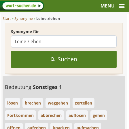
Start
»
Synonyme
»
Leine ziehen
Synonyme für
Suchen
Bedeutung
Sonstiges 1
lösen
brechen
weggehen
zerteilen
Fortkommen
abbrechen
auflösen
gehen
öffnen
aufgehen
knacken
aufmachen