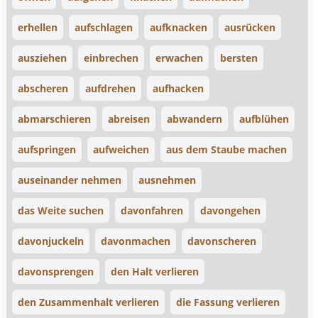
erhellen
aufschlagen
aufknacken
ausrücken
ausziehen
einbrechen
erwachen
bersten
abscheren
aufdrehen
aufhacken
abmarschieren
abreisen
abwandern
aufblühen
aufspringen
aufweichen
aus dem Staube machen
auseinander nehmen
ausnehmen
das Weite suchen
davonfahren
davongehen
davonjuckeln
davonmachen
davonscheren
davonsprengen
den Halt verlieren
den Zusammenhalt verlieren
die Fassung verlieren