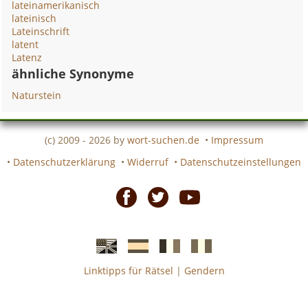
lateinamerikanisch
lateinisch
Lateinschrift
latent
Latenz
ähnliche Synonyme
Naturstein
(c) 2009 - 2026 by
wort-suchen.de
•
Impressum
•
Datenschutzerklärung
•
Widerruf
•
Datenschutzeinstellungen
Facebook
Twitter
Youtube
Linktipps für Rätsel
|
Gendern
Englische
Spanische
französiche
italienische
wort-
wort-
Kreuzworträtsel-
Kreuzworträtsel-