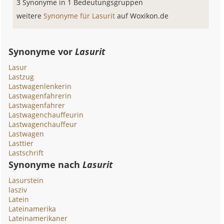
3 Synonyme in 1 Bedeutungsgruppen
weitere
Synonyme für Lasurit
auf Woxikon.de
Synonyme vor
Lasurit
Lasur
Lastzug
Lastwagenlenkerin
Lastwagenfahrerin
Lastwagenfahrer
Lastwagenchauffeurin
Lastwagenchauffeur
Lastwagen
Lasttier
Lastschrift
Synonyme nach
Lasurit
Lasurstein
lasziv
Latein
Lateinamerika
Lateinamerikaner