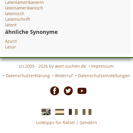
Lateinamerikanerin
lateinamerikanisch
lateinisch
Lateinschrift
latent
ähnliche Synonyme
Azurit
Lasur
(c) 2009 - 2026 by
wort-suchen.de
•
Impressum
•
Datenschutzerklärung
•
Widerruf
•
Datenschutzeinstellungen
Facebook
Twitter
Youtube
Linktipps für Rätsel
|
Gendern
Englische
Spanische
französiche
italienische