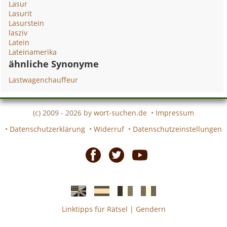
Lasur
Lasurit
Lasurstein
lasziv
Latein
Lateinamerika
ähnliche Synonyme
Lastwagenchauffeur
(c) 2009 - 2026 by
wort-suchen.de
•
Impressum
•
Datenschutzerklärung
•
Widerruf
•
Datenschutzeinstellungen
Facebook
Twitter
Youtube
Linktipps für Rätsel
|
Gendern
Englische
Spanische
französiche
italienische