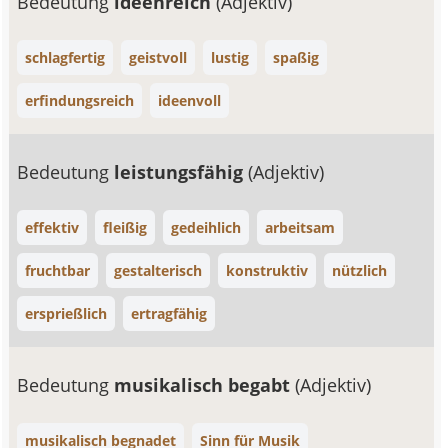
Bedeutung
ideenreich
(Adjektiv)
schlagfertig
geistvoll
lustig
spaßig
erfindungsreich
ideenvoll
Bedeutung
leistungsfähig
(Adjektiv)
effektiv
fleißig
gedeihlich
arbeitsam
fruchtbar
gestalterisch
konstruktiv
nützlich
ersprießlich
ertragfähig
Bedeutung
musikalisch begabt
(Adjektiv)
musikalisch begnadet
Sinn für Musik