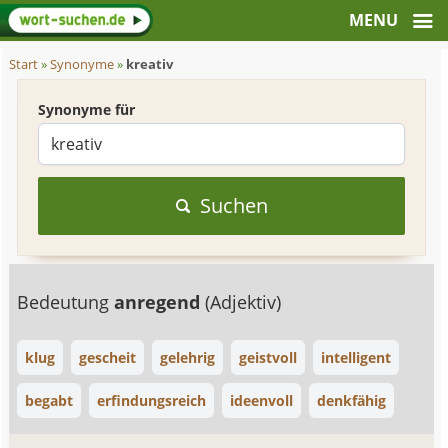
Start
»
Synonyme
»
kreativ
Synonyme für
Suchen
Bedeutung
anregend
(Adjektiv)
klug
gescheit
gelehrig
geistvoll
intelligent
begabt
erfindungsreich
ideenvoll
denkfähig