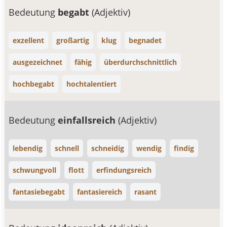
Bedeutung
begabt
(Adjektiv)
exzellent
großartig
klug
begnadet
ausgezeichnet
fähig
überdurchschnittlich
hochbegabt
hochtalentiert
Bedeutung
einfallsreich
(Adjektiv)
lebendig
schnell
schneidig
wendig
findig
schwungvoll
flott
erfindungsreich
fantasiebegabt
fantasiereich
rasant