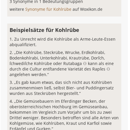
3 Synonyme in 1 Bedeutungsgruppen
weitere
Synonyme für Kohlrübe
auf Woxikon.de
Beispielsätze für Kohlrübe
Zu Unrecht wird die Kohlrübe als Arme-Leute-Essen
abqualifiziert.
„Die Kohlrübe, Steckrübe, Wrucke, Erdkohlrabi,
Bodenkohlrabi, Unterkohlrabi, Krautrübe, Dorſch,
ſchwediſche Kohlrübe oder Rutabaga ⚇ kann als eine
durch die Cultur entſtandene Varietät des Rapſes ⚇
angeſehen werden.“
„Es gab kaum etwas, das sich nicht aus Kohlrüben
zusammenmixen ließ, selbst Bier- und Puddingersatz
wurden aus Steckrüben hergestellt.“
„Die Gemüsebauern im Eferdinger Becken, der
oberösterreichischen Hochburg im Gemüseanbau,
bekommen im Vergleich zum Vorjahr um bis zu zwei
Drittel weniger. Besonders betroffen sind alle Arten von
Kohlgemüse, wie Kohlrüben, Kraut und Karfiol sowie
Erdäpfel und Gurken.“