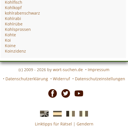
Kohlfisch
Kohlkopf
kohlrabenschwarz
Kohlrabi
Kohlrübe
Kohlsprossen
Kohte
Koi
Koine
Koinzidenz
(c) 2009 - 2026 by
wort-suchen.de
•
Impressum
•
Datenschutzerklärung
•
Widerruf
•
Datenschutzeinstellungen
Facebook
Twitter
Youtube
Linktipps für Rätsel
|
Gendern
Englische
Spanische
französiche
italienische